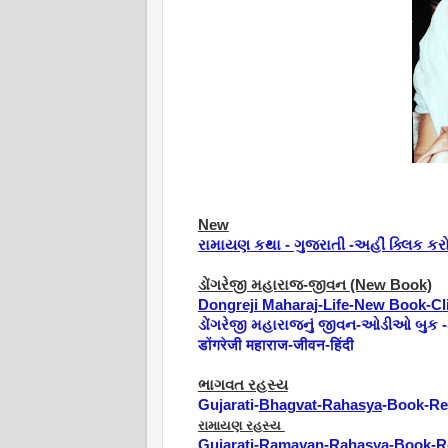
New
રામાયણ કથા - ગુજરાતી -અહીં ક્લિક કર
ડોંગરેજી મહારાજ-જીવન (New Book)
Dongreji Maharaj-Life-New Book-Cl
ડોંગરેજી મહારાજનું જીવન-ઓડીઓ બુક -
डोंगरेजी महाराज-जीवन-हिंदी
ભાગવત રહસ્ય
Gujarati-
Bhagvat-Rahasya
-Book-Re
રામાયણ રહસ્ય
Gujarati-
Ramayan-Rahasya
-Book-R