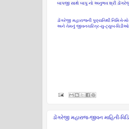
બાપજી સાથે બાપુ નો અનુભવ શ્રી ડોંગર
ડોંગરેજી મહારાજની પુણ્યતિથી નિમિત્તે-
અને તેમનું જીવનચરિત્ર-યુ-ટ્યુબ-વિડીઓ-
ડોંગરેજી મહારાજ-જીવન માહિતી-વિ