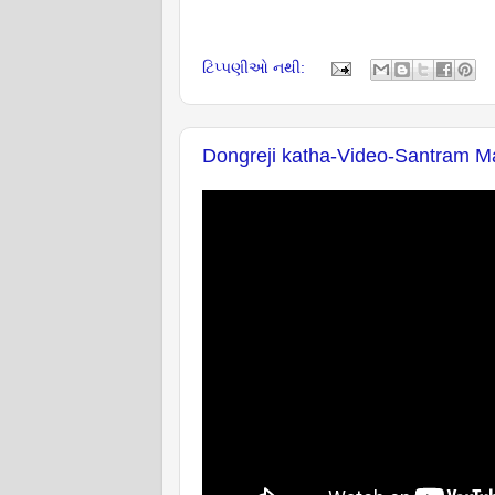
ટિપ્પણીઓ નથી:
Dongreji katha-Video-Santram M