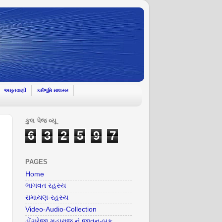
અમૃતવાણી
કર્મભૂમિ માલસર
કુલ પેજ વ્યૂ
6
3
2
5
9
7
PAGES
Home
ભાગવત રહસ્ય
રામાયણ-રહસ્ય
Video-Audio-Collection
ડોંગરેજી મહારાજ નું જીવન-બુક