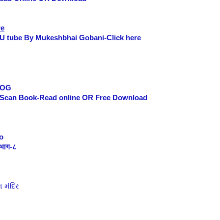
re
U tube By Mukeshbhai Gobani-Click here
LOG
-Scan Book-Read online OR Free Download
o
े भाग-८
 મંદિર