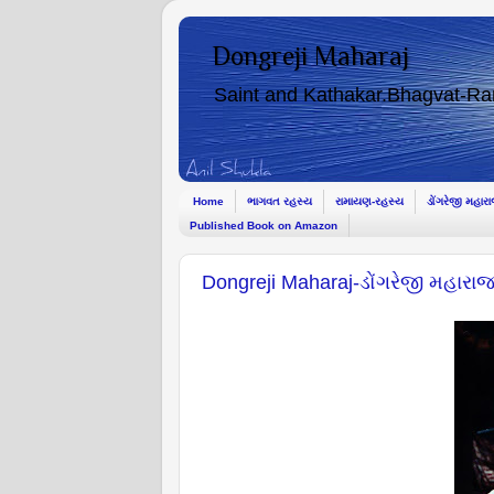
Dongreji Maharaj
Saint and Kathakar.Bhagvat-R
Home
ભાગવત રહસ્ય
રામાયણ-રહસ્ય
ડોંગરેજી મહાર
Published Book on Amazon
Dongreji Maharaj-ડોંગરેજી મહારા