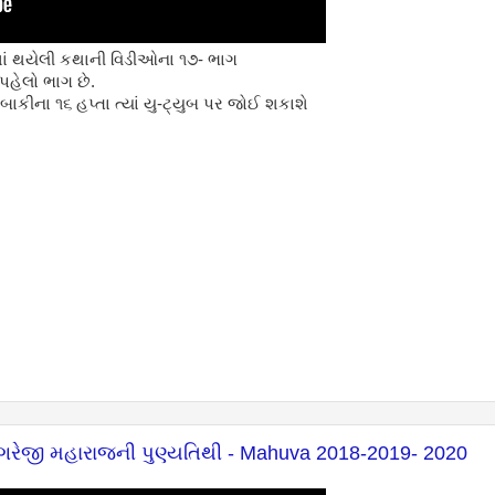
માં થયેલી કથાની વિડીઓના ૧૭- ભાગ
 પહેલો ભાગ છે.
ાકીના ૧૬ હપ્તા ત્યાં યુ-ટ્યુબ પર જોઈ શકાશે
ોંગરેજી મહારાજની પુણ્યતિથી - Mahuva 2018-2019- 2020