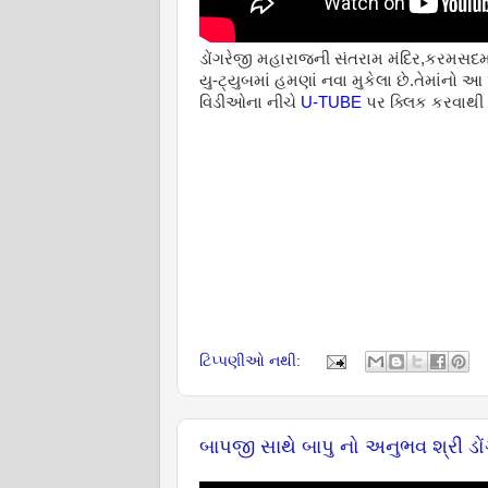
ડોંગરેજી મહારાજની સંતરામ મંદિર,કરમસદ
યુ-ટ્યુબમાં હમણાં નવા મુકેલા છે.તેમાંનો આ
વિડીઓના નીચે
U-TUBE
પર ક્લિક કરવાથી બ
ટિપ્પણીઓ નથી:
બાપજી સાથે બાપુ નો અનુભવ શ્રી ડ