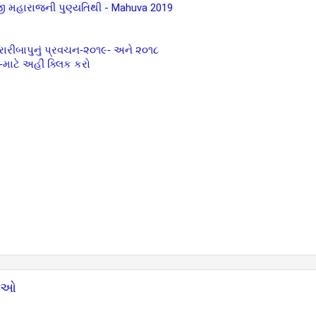
ેજી મહારાજની પુણ્યતિથી - Mahuva 2019
મોરારીબાપુનું પ્રવચન-૨૦૧૯- અને ૨૦૧૮
માટે અહીં ક્લિક કરો
ડિઓ