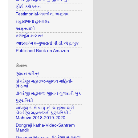
ફોટો કલેક્સન
Testimonial-ભક્તોના અનુભવ
મહારાજના હસ્તાક્ષર
અમૃતવાણી
કર્મભૂમિ માલસર
આધ્યાત્મિક-ગુજરાતી પી.ડી.એફ.બુક
Published Book on Amazon
લેબલ્સ
જીવન ચરિત્ર
ડોંગરેજી મહારાજ-જીવન માહિતી-
વિડિઓ
ડોંગરેજી મહારાજ-જીવન-ગુજરાતી બુક
પુણ્યતિથી
બાપજી સાથે બાપુ નો અનુભવ શ્રી
ડોંગરેજી મહારાજની પુણ્યતિથી -
Mahuva 2018-2019-2020
Dongreji katha-Video-Santram
Mandir
Dongreji Maharaj-ડોંગરેજી મહારાજ