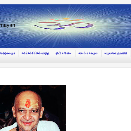
amayan
ાજ-જીવન-બુક
ઓડીઓ-વિડિઓ-સંગ્રહ
ફોટો કલેક્સન
ભક્તોના અનુભવ
મહારાજના હસ્તાક્ષર
જ