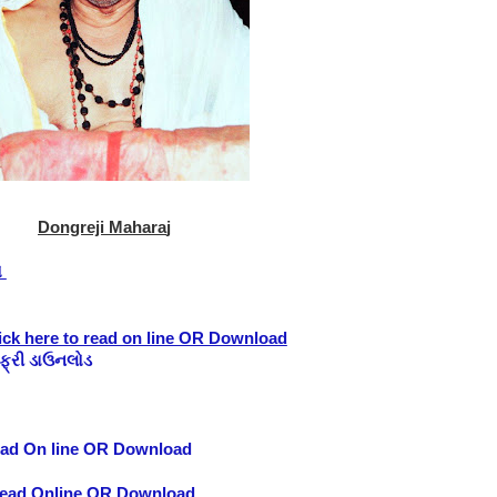
Dongreji Mahara
j
ો
ick here to read on line OR Download
ફ્રી ડાઉનલોડ
ad On line OR Download
ead Online OR Download