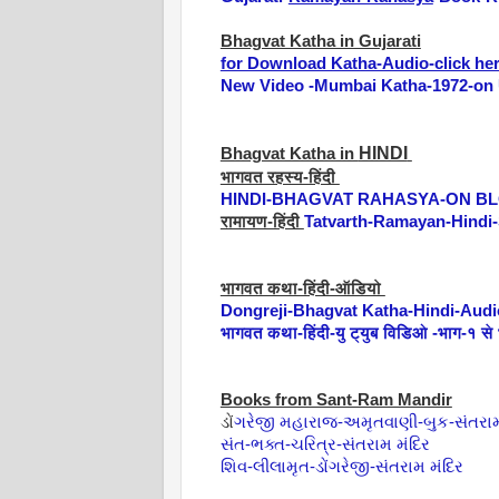
Bhagvat Katha in Gujarati
for Download Katha-Audio-click he
New Video -Mumbai Katha-1972-on 
HINDI
Bhagvat Katha in
भागवत रहस्य-हिंदी
HINDI-BHAGVAT RAHASYA-ON B
रामायण-हिंदी
Tatvarth-Ramayan-Hindi
भागवत कथा-हिंदी-ऑडियो
Dongreji-Bhagvat Katha-Hindi-Audi
भागवत कथा-हिंदी-यु ट्युब विडिओ -भाग-१ स
Books from Sant-Ram Mandir
ડોં
ગરેજી મહારાજ-અમૃતવાણી-બુક-સંતરામ
સંત-ભક્ત-ચરિત્ર-સંતરામ મંદિર
શિવ-લીલામૃત-ડોંગરેજી-સંતરામ મંદિર